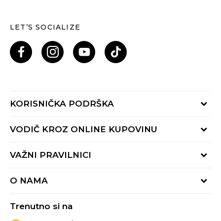
LET’S SOCIALIZE
KORISNIČKA PODRŠKA
Provjeri status porudžbine
VODIČ KROZ ONLINE KUPOVINU
Pozovi nas: 055/490-400
Pon-Pet 09-16h
Načini isporuke
VAŽNI PRAVILNICI
Povrat robe i povrat sredstava
Uslovi korišćenja
Zamjena veličine
O NAMA
Uslovi prodaje
Reklamacije
BUZZ Koncept
Politika privatnosti
Trenutno si na
BUZZ Brendovi
Pravila Sport&Bonus programa