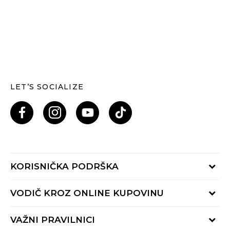
LET’S SOCIALIZE
KORISNIČKA PODRŠKA
Provjeri status porudžbine
VODIČ KROZ ONLINE KUPOVINU
Pozovi nas: 055/490-400
Pon-Pet 09-16h
Načini isporuke
VAŽNI PRAVILNICI
Povrat robe i povrat sredstava