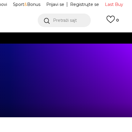
ovi
Sport
&
Bonus
Prijavi se
Registrujte se
Last Buy
Pretraži sajt
0
 99 KM
POGLEDAJ VIŠE
 više
h
oru
POGLEDAJ VIŠE