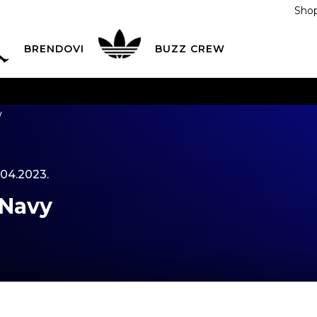
Shop
BRENDOVI
BUZZ CREW
KA
na teritoriji BIH za sve porudžbine u vrijednosti preko
y
ĆANJE NA RATE
do 6 mjesečnih rata bez kamate
Pogledaj
POZOVITE NAS NA
055/490-400
Svaki radni dan od 09-16
.04.2023.
Plati karticom online i preuzmi u BUZZ shopu po tvom izb
 Navy