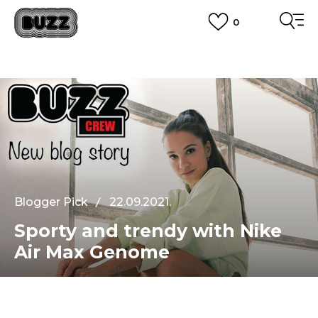
0
BESPLATNA ISPORUKA
na teritoriji BIH za sve porudžbine u vrijednosti preko 99 KM
POGLEDAJ VIŠE
PLAĆANJE NA RATE
do 6 mjesečnih rata bez kamate
Pogledaj više
POZOVITE NAS NA
055/490-400
Svaki radni dan od 09-16h
CLICK & COLLECT
Plati karticom online i preuzmi u BUZZ shopu po tvom izboru
POGLEDAJ VIŠE
Blogger Pick
22.09.2021.
Sporty and trendy with Nike
Air Max Genome
Hej!