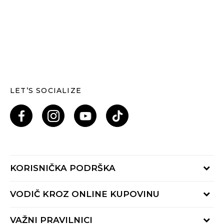
LET’S SOCIALIZE
KORISNIČKA PODRŠKA
Provjeri status porudžbine
VODIČ KROZ ONLINE KUPOVINU
Pozovi nas: 055/490-400
Pon-Pet 09-16h
Načini isporuke
VAŽNI PRAVILNICI