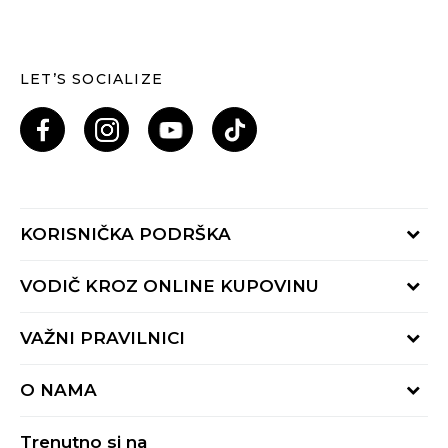
LET’S SOCIALIZE
KORISNIČKA PODRŠKA
Provjeri status porudžbine
VODIČ KROZ ONLINE KUPOVINU
Pozovi nas: 055/490-400
Pon-Pet 09-16h
Načini isporuke
VAŽNI PRAVILNICI
Povrat robe i povrat sredstava
Uslovi korišćenja
Zamjena veličine
O NAMA
Uslovi prodaje
Reklamacije
BUZZ Koncept
Politika privatnosti
Trenutno si na