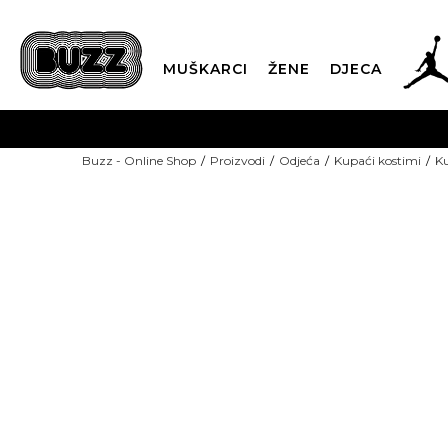
MUŠKARCI
ŽENE
DJECA
BESPLATNA ISPORU
Buzz - Online Shop
Proizvodi
Odjeća
Kupaći kostimi
K
PLA
CLICK & COLLECT