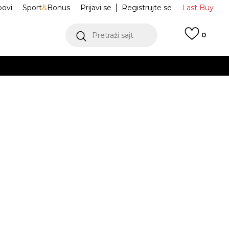
ovi
Sport
&
Bonus
Prijavi se
Registrujte se
Last Buy
Pretraži sajt
0
 99 KM
POGLEDAJ VIŠE
 više
h
gaće BRIEF
NESSB133-416
oru
POGLEDAJ VIŠE
28
30
30
JE DOSTUPAN