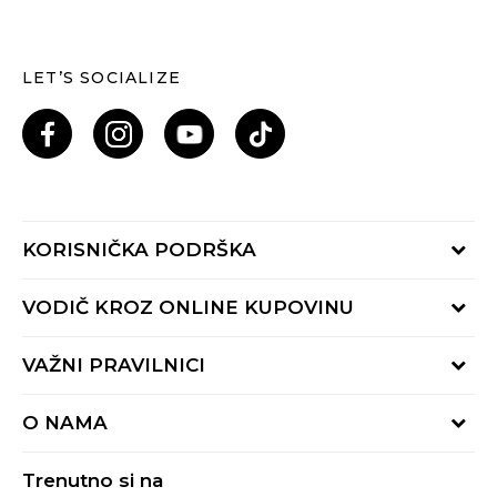
LET’S SOCIALIZE
KORISNIČKA PODRŠKA
Provjeri status porudžbine
VODIČ KROZ ONLINE KUPOVINU
Pozovi nas: 055/490-400
Pon-Pet 09-16h
Načini isporuke
VAŽNI PRAVILNICI
Povrat robe i povrat sredstava
Uslovi korišćenja
Zamjena veličine
O NAMA
Uslovi prodaje
Reklamacije
BUZZ Koncept
Politika privatnosti
Trenutno si na