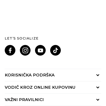
LET’S SOCIALIZE
KORISNIČKA PODRŠKA
Provjeri status porudžbine
VODIČ KROZ ONLINE KUPOVINU
Pozovi nas: 055/490-400
Pon-Pet 09-16h
Načini isporuke
VAŽNI PRAVILNICI
Povrat robe i povrat sredstava