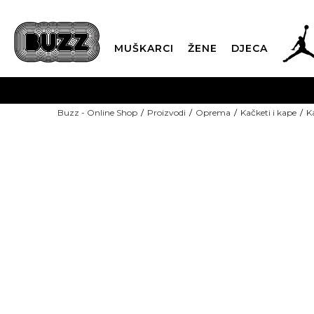
MUŠKARCI
ŽENE
DJECA
BESPLATNA ISPORU
Buzz - Online Shop
Proizvodi
Oprema
Kačketi i kape
K
PLA
CLICK & COLLECT