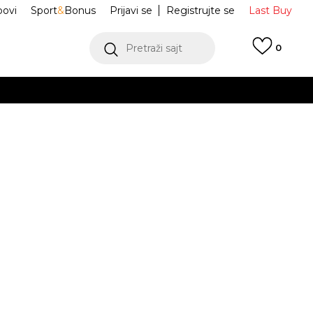
ovi
Sport
&
Bonus
Prijavi se
Registrujte se
Last Buy
Pretraži sajt
0
 99 KM
POGLEDAJ VIŠE
 više
h
IB7310-072
oru
POGLEDAJ VIŠE
L
L-
L
JE DOSTUPAN