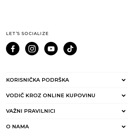
LET’S SOCIALIZE
KORISNIČKA PODRŠKA
Provjeri status porudžbine
VODIČ KROZ ONLINE KUPOVINU
Pozovi nas: 055/490-400
Pon-Pet 09-16h
Načini isporuke
VAŽNI PRAVILNICI
Povrat robe i povrat sredstava
Uslovi korišćenja
Zamjena veličine
O NAMA
Uslovi prodaje
Reklamacije