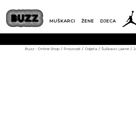
MUŠKARCI
ŽENE
DJECA
BESPLATNA ISPORU
Buzz - Online Shop
Proizvodi
Odjeća
Šuškavci i jakne
J
PLA
CLICK & COLLECT
-50% U KORPI