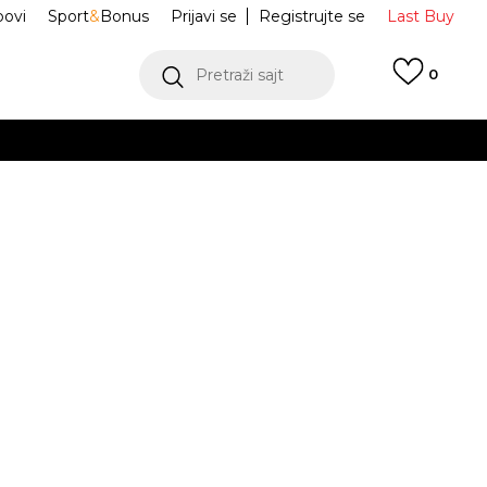
ovi
Sport
&
Bonus
Prijavi se
Registrujte se
Last Buy
Pretraži sajt
0
 99 KM
POGLEDAJ VIŠE
 više
h
portswear
IF2317-435
oru
POGLEDAJ VIŠE
Obavijesti me o sniženju
11-
L
12-
XL
14-
g.
13g.
15g.