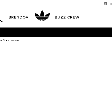
Shop
BRENDOVI
BUZZ CREW
KA
na teritoriji BIH za sve porudžbine u vrijednosti preko
na Sportswear
ĆANJE NA RATE
do 6 mjesečnih rata bez kamate
Pogledaj
POZOVITE NAS NA
055/490-400
Svaki radni dan od 09-16
Nike Haljina 
Plati karticom online i preuzmi u BUZZ shopu po tvom izb
Last buy
XS
7-8g.
S
9-10g.
M
12
PROIZVOD VIŠE NI