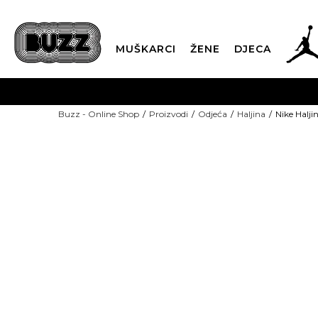
MUŠKARCI
ŽENE
DJECA
BESPLATNA ISPORU
Buzz - Online Shop
Proizvodi
Odjeća
Haljina
Nike Halji
PLA
CLICK & COLLECT
-70% U KORPI