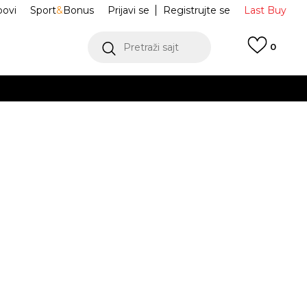
ovi
Sport
&
Bonus
Prijavi se
Registrujte se
Last Buy
Pretraži sajt
0
 99 KM
POGLEDAJ VIŠE
 više
h
Sportswear
DQ8938-569
oru
POGLEDAJ VIŠE
11-
L
12-
XL
14-
g.
13g.
15g.
JE DOSTUPAN