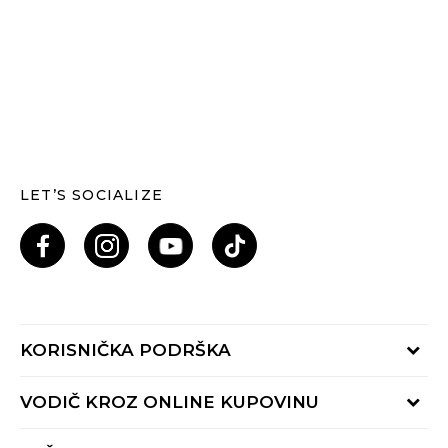
LET’S SOCIALIZE
KORISNIČKA PODRŠKA
Provjeri status porudžbine
VODIČ KROZ ONLINE KUPOVINU
Pozovi nas: 055/490-400
Pon-Pet 09-16h
Načini isporuke