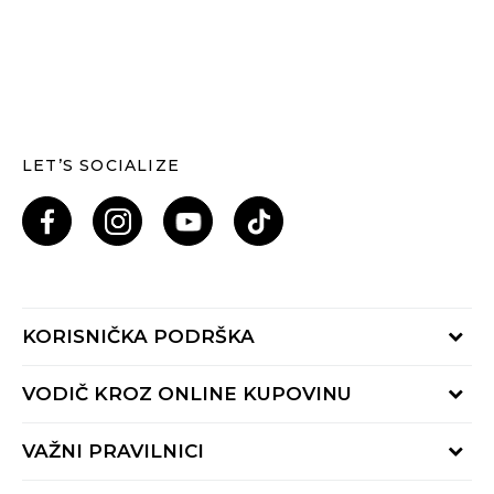
LET’S SOCIALIZE
KORISNIČKA PODRŠKA
Provjeri status porudžbine
VODIČ KROZ ONLINE KUPOVINU
Pozovi nas: 055/490-400
Pon-Pet 09-16h
Načini isporuke
VAŽNI PRAVILNICI
Povrat robe i povrat sredstava