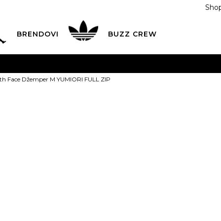
Shop
BRENDOVI
BUZZ CREW
KA
na teritoriji BIH za sve porudžbine u vrijednosti preko
rth Face Džemper M YUMIORI FULL ZIP
ĆANJE NA RATE
do 6 mjesečnih rata bez kamate
Pogledaj
POZOVITE NAS NA
055/490-400
Svaki radni dan od 09-16
The North Fa
Plati karticom online i preuzmi u BUZZ shopu po tvom izb
YUMIORI FUL
XS
XS
S
S
M
PROIZVOD VIŠE NI