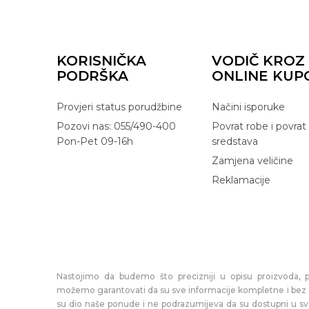
KORISNIČKA
VODIČ KROZ
PODRŠKA
ONLINE KUP
Provjeri status porudžbine
Načini isporuke
Pozovi nas: 055/490-400
Povrat robe i povrat
Pon-Pet 09-16h
sredstava
Zamjena veličine
Reklamacije
Nastojimo da budemo što precizniji u opisu proizvoda, pr
možemo garantovati da su sve informacije kompletne i bez gre
su dio naše ponude i ne podrazumijeva da su dostupni u s