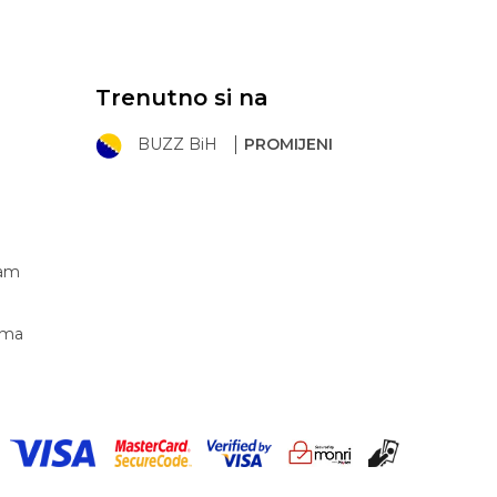
Trenutno si na
BUZZ BiH
PROMIJENI
ram
ima