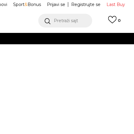
ovi
Sport
&
Bonus
Prijavi se
Registrujte se
Last Buy
Pretraži sajt
0
 99 KM
POGLEDAJ VIŠE
 više
h
ce Džemper M
NF0A883RWVO1
oru
POGLEDAJ VIŠE
L ZIP
M
L
L
XL
XL
2XL
2XL
JE DOSTUPAN