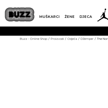
MUŠKARCI
ŽENE
DJECA
BESPLATNA ISPORU
Buzz - Online Shop
Proizvodi
Odjeća
Džemper
The No
PLA
CLICK & COLLECT