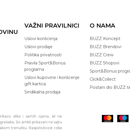
VAŽNI PRAVILNICI
O NAMA
OVINU
Uslovi korišćenja
BUZZ Koncept
Uslovi prodaje
BUZZ Brendovi
Politika privatnosti
BUZZ Crew
Pravila Sport&Bonus
BUZZ Shopovi
programa
Sport&Bonus prog
Uslovi kupovine i korišćenje
Click&Collect
gift kartica
Postani dio BUZZ t
Sindikalna prodaja
ikazu slika i samih cijena, ali ne
šaka. Svi artikli prikazani na sajtu
vakom trenutku. Raspoloživost robe