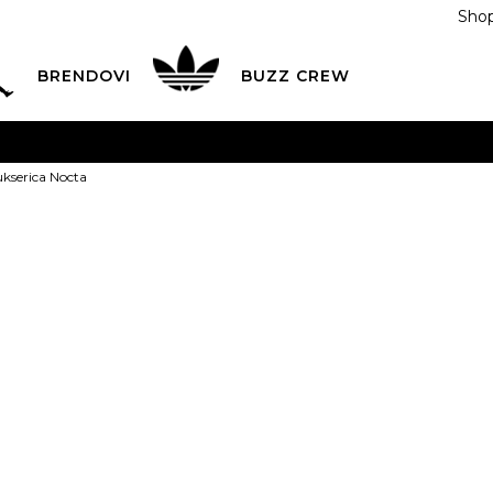
Shop
BRENDOVI
BUZZ CREW
KA
na teritoriji BIH za sve porudžbine u vrijednosti preko
kserica Nocta
ĆANJE NA RATE
do 6 mjesečnih rata bez kamate
Pogledaj
POZOVITE NAS NA
055/490-400
Svaki radni dan od 09-16
Nike Dukseric
Plati karticom online i preuzmi u BUZZ shopu po tvom izb
265,00
BAM
XS
XS
S
S
M