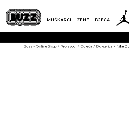
MUŠKARCI
ŽENE
DJECA
BESPLATNA ISPORU
Buzz - Online Shop
Proizvodi
Odjeća
Dukserica
Nike Du
PLA
CLICK & COLLECT
NEW