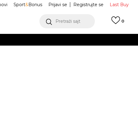
ovi
Sport
&
Bonus
Prijavi se
Registrujte se
Last Buy
Pretraži sajt
0
 99 KM
POGLEDAJ VIŠE
 više
h
a Nocta
HM5762-010
oru
POGLEDAJ VIŠE
Obavijesti me o sniženju
M
L
L
XL
XL
2XL
2XL