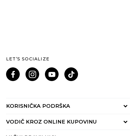
LET’S SOCIALIZE
KORISNIČKA PODRŠKA
Provjeri status porudžbine
VODIČ KROZ ONLINE KUPOVINU
Pozovi nas: 055/490-400
Pon-Pet 09-16h
Načini isporuke