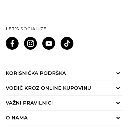
LET’S SOCIALIZE
KORISNIČKA PODRŠKA
Provjeri status porudžbine
VODIČ KROZ ONLINE KUPOVINU
Pozovi nas: 055/490-400
Pon-Pet 09-16h
Načini isporuke
VAŽNI PRAVILNICI
Povrat robe i povrat sredstava
Uslovi korišćenja
Zamjena veličine
O NAMA
Uslovi prodaje
Reklamacije