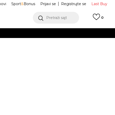
ovi
Sport
&
Bonus
Prijavi se
Registrujte se
Last Buy
Pretraži sajt
0
 99 KM
POGLEDAJ VIŠE
 više
h
ca Sportswear
HV8695-502
oru
POGLEDAJ VIŠE
Obavijesti me o sniženju
11-
L
12-
XL
14-
g.
13g.
15g.