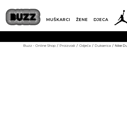
MUŠKARCI
ŽENE
DJECA
BESPLATNA ISPORU
Buzz - Online Shop
Proizvodi
Odjeća
Dukserica
Nike D
PLA
CLICK & COLLECT
-40% U KORPI