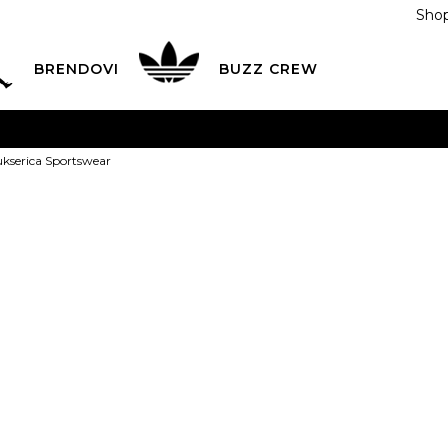
Shop
BRENDOVI
BUZZ CREW
KA
na teritoriji BIH za sve porudžbine u vrijednosti preko
ukserica Sportswear
ĆANJE NA RATE
do 6 mjesečnih rata bez kamate
Pogledaj
POZOVITE NAS NA
055/490-400
Svaki radni dan od 09-16
Nike Dukseri
Plati karticom online i preuzmi u BUZZ shopu po tvom izb
175,00
BAM
XS
7-8g.
S
9-10g.
M
12