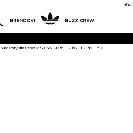
Shop
BRENDOVI
BUZZ CREW
KA
na teritoriji BIH za sve porudžbine u vrijednosti preko
Nike Donji dio trenerke G NSW CLUB FLC HR FTD PNT LBR
ĆANJE NA RATE
do 6 mjesečnih rata bez kamate
Pogledaj
POZOVITE NAS NA
055/490-400
Svaki radni dan od 09-16
Nike Donji di
Plati karticom online i preuzmi u BUZZ shopu po tvom izb
NSW CLUB FL
LBR
XS
7-8g.
S
9-10g.
M
12