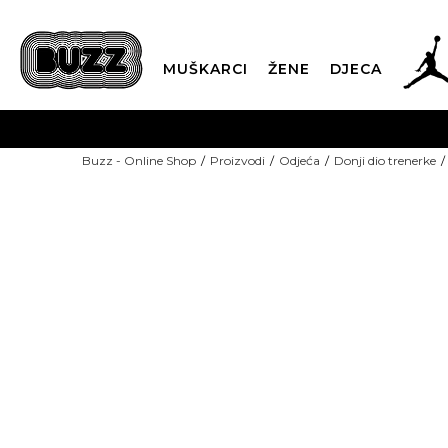
MUŠKARCI
ŽENE
DJECA
BESPLATNA ISPORU
Buzz - Online Shop
Proizvodi
Odjeća
Donji dio trenerke
PLA
CLICK & COLLECT