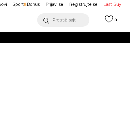
ovi
Sport
&
Bonus
Prijavi se
Registrujte se
Last Buy
Pretraži sajt
0
 99 KM
POGLEDAJ VIŠE
 više
h
o trenerke W
BV4089-591
oru
POGLEDAJ VIŠE
LC TREND HR
M
L
L
XL
XL
JE DOSTUPAN