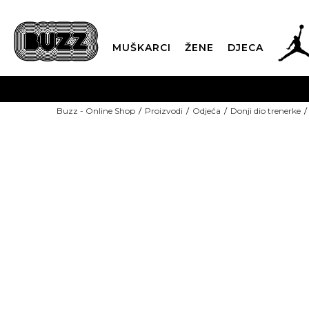
MUŠKARCI
ŽENE
DJECA
BESPLATNA ISPORU
Buzz - Online Shop
Proizvodi
Odjeća
Donji dio trenerke
PLA
CLICK & COLLECT