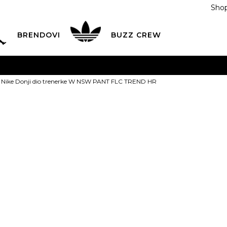
Shop
BRENDOVI
BUZZ CREW
KA
na teritoriji BIH za sve porudžbine u vrijednosti preko
Nike Donji dio trenerke W NSW PANT FLC TREND HR
ĆANJE NA RATE
do 6 mjesečnih rata bez kamate
Pogledaj
POZOVITE NAS NA
055/490-400
Svaki radni dan od 09-16
Nike Donji di
Plati karticom online i preuzmi u BUZZ shopu po tvom izb
NSW PANT F
XS
XS
S
S
M
PROIZVOD VIŠE NI