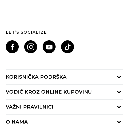
LET’S SOCIALIZE
KORISNIČKA PODRŠKA
Provjeri status porudžbine
VODIČ KROZ ONLINE KUPOVINU
Pozovi nas: 055/490-400
Pon-Pet 09-16h
Načini isporuke
VAŽNI PRAVILNICI
Povrat robe i povrat sredstava
Uslovi korišćenja
Zamjena veličine
O NAMA
Uslovi prodaje
Reklamacije