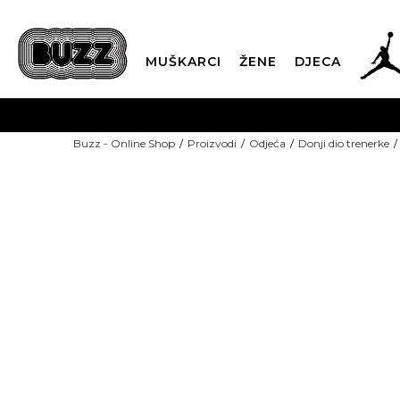
MUŠKARCI
ŽENE
DJECA
BESPLATNA ISPORU
Buzz - Online Shop
Proizvodi
Odjeća
Donji dio trenerke
PLA
CLICK & COLLECT