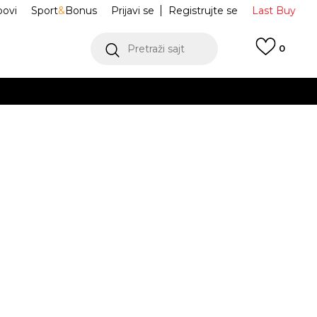
ovi
Sport
&
Bonus
Prijavi se
Registrujte se
Last Buy
Pretraži sajt
0
 99 KM
POGLEDAJ VIŠE
 više
h
o trenerke Tech
HM8241-061
oru
POGLEDAJ VIŠE
Obavijesti me o sniženju
M
L
L
XL
XL
2XL
2XL
3XL
3XL