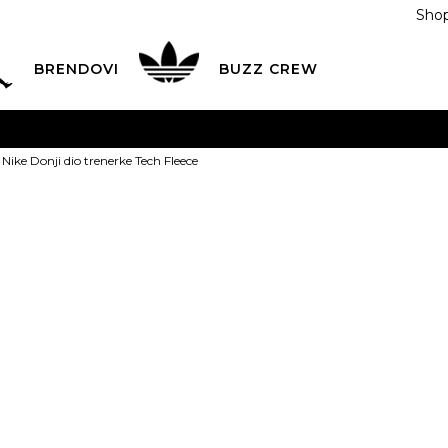
Shop
BRENDOVI
BUZZ CREW
KA
na teritoriji BIH za sve porudžbine u vrijednosti preko
Nike Donji dio trenerke Tech Fleece
ĆANJE NA RATE
do 6 mjesečnih rata bez kamate
Pogledaj
POZOVITE NAS NA
055/490-400
Svaki radni dan od 09-16
Nike Donji di
Plati karticom online i preuzmi u BUZZ shopu po tvom izb
Fleece
219,00
BAM
XS
XS
S
S
M