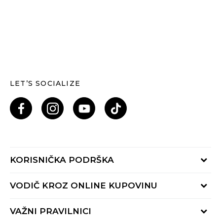
LET’S SOCIALIZE
KORISNIČKA PODRŠKA
Provjeri status porudžbine
VODIČ KROZ ONLINE KUPOVINU
Pozovi nas: 055/490-400
Pon-Pet 09-16h
Načini isporuke
VAŽNI PRAVILNICI
Povrat robe i povrat sredstava