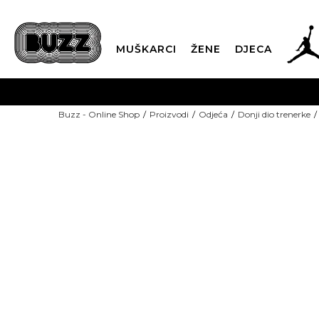
MUŠKARCI
ŽENE
DJECA
BESPLATNA ISPORU
Buzz - Online Shop
Proizvodi
Odjeća
Donji dio trenerke
PLA
CLICK & COLLECT
-40% U KORPI