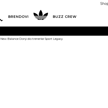
Shop
BRENDOVI
BUZZ CREW
KA
na teritoriji BIH za sve porudžbine u vrijednosti preko
New Balance Donji dio trenerke Sport Legacy
ĆANJE NA RATE
do 6 mjesečnih rata bez kamate
Pogledaj
POZOVITE NAS NA
055/490-400
Svaki radni dan od 09-16
New Balance 
Plati karticom online i preuzmi u BUZZ shopu po tvom izb
trenerke Spor
169,00
BAM
XS
XS
S
S
M