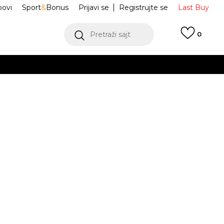
ovi
Sport
&
Bonus
Prijavi se
Registrujte se
Last Buy
Pretraži sajt
0
 99 KM
POGLEDAJ VIŠE
 više
h
Donji dio
WB61Z1E6-NNY
oru
POGLEDAJ VIŠE
t Legacy
Obavijesti me o sniženju
M
L
L