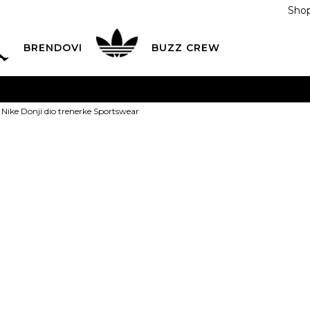
Shop
BRENDOVI
BUZZ CREW
KA
na teritoriji BIH za sve porudžbine u vrijednosti preko
Nike Donji dio trenerke Sportswear
ĆANJE NA RATE
do 6 mjesečnih rata bez kamate
Pogledaj
POZOVITE NAS NA
055/490-400
Svaki radni dan od 09-16
Nike Donji di
Plati karticom online i preuzmi u BUZZ shopu po tvom izb
Sportswear
145,00
BAM
Najniža cijena u posl
XS
XS
S
S
M