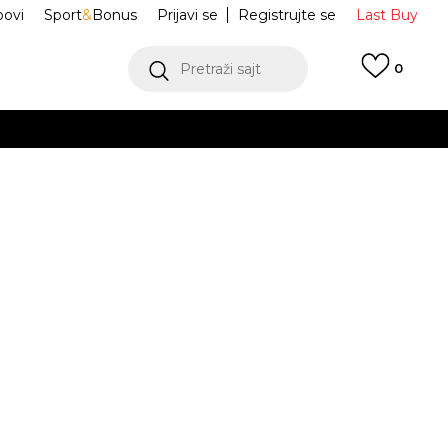
ovi
Sport
&
Bonus
Prijavi se
Registrujte se
Last Buy
Pretraži sajt
0
 99 KM
POGLEDAJ VIŠE
 više
h
o trenerke
IR3612-265
oru
POGLEDAJ VIŠE
Obavijesti me o sniženju
jednjih 30 dana:
101,50
BAM
M
L
L
XL
XL