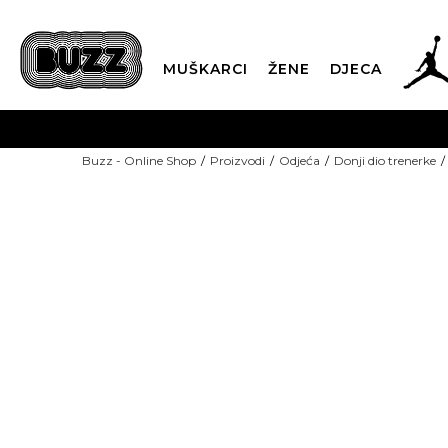
MUŠKARCI
ŽENE
DJECA
BESPLATNA ISPORU
Buzz - Online Shop
Proizvodi
Odjeća
Donji dio trenerke
PLA
CLICK & COLLECT
-30% U KORPI