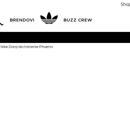
Shop
BRENDOVI
BUZZ CREW
KA
na teritoriji BIH za sve porudžbine u vrijednosti preko
Nike Donji dio trenerke Phoenix
ĆANJE NA RATE
do 6 mjesečnih rata bez kamate
Pogledaj
POZOVITE NAS NA
055/490-400
Svaki radni dan od 09-16
Nike Donji di
Plati karticom online i preuzmi u BUZZ shopu po tvom izb
Phoenix
XS
XS
S
S
M
PROIZVOD VIŠE NI