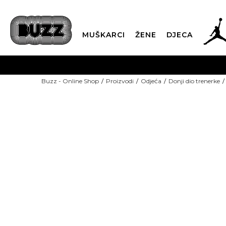
MUŠKARCI
ŽENE
DJECA
BESPLATNA ISPORU
Buzz - Online Shop
Proizvodi
Odjeća
Donji dio trenerke
PLA
CLICK & COLLECT