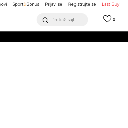
ovi
Sport
&
Bonus
Prijavi se
Registrujte se
Last Buy
Pretraži sajt
0
 99 KM
POGLEDAJ VIŠE
 više
h
o trenerke
FZ5996-653
oru
POGLEDAJ VIŠE
M
L
L
XL
XL
JE DOSTUPAN