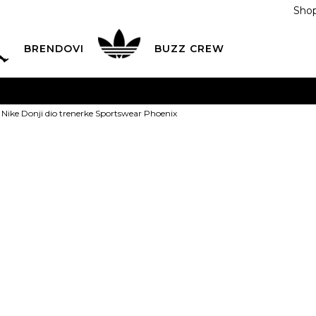
Shop
BRENDOVI
BUZZ CREW
KA
na teritoriji BIH za sve porudžbine u vrijednosti preko
Nike Donji dio trenerke Sportswear Phoenix
ĆANJE NA RATE
do 6 mjesečnih rata bez kamate
Pogledaj
POZOVITE NAS NA
055/490-400
Svaki radni dan od 09-16
Nike Donji di
Plati karticom online i preuzmi u BUZZ shopu po tvom izb
Sportswear P
2
Last buy
119,00
BAM
Najniža cijena u posl