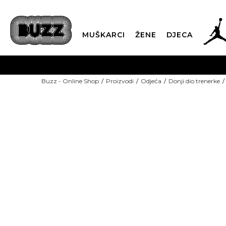
MUŠKARCI
ŽENE
DJECA
BESPLATNA ISPORU
Buzz - Online Shop
Proizvodi
Odjeća
Donji dio trenerke
PLA
CLICK & COLLECT
-50% U KORPI