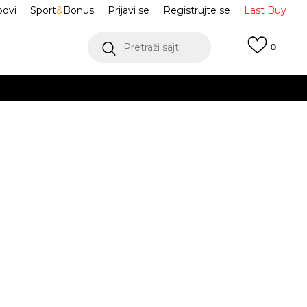
ovi
Sport
&
Bonus
Prijavi se
Registrujte se
Last Buy
Pretraži sajt
0
 99 KM
POGLEDAJ VIŠE
 više
h
o trenerke
FZ7626-017
oru
POGLEDAJ VIŠE
hoenix
Obavijesti me o sniženju
jednjih 30 dana:
71,40
BAM