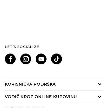
LET’S SOCIALIZE
KORISNIČKA PODRŠKA
Provjeri status porudžbine
VODIČ KROZ ONLINE KUPOVINU
Pozovi nas: 055/490-400
Pon-Pet 09-16h
Načini isporuke