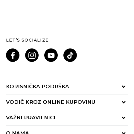
LET’S SOCIALIZE
KORISNIČKA PODRŠKA
Provjeri status porudžbine
VODIČ KROZ ONLINE KUPOVINU
Pozovi nas: 055/490-400
Pon-Pet 09-16h
Načini isporuke
VAŽNI PRAVILNICI
Povrat robe i povrat sredstava
Uslovi korišćenja
Zamjena veličine
O NAMA