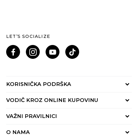
LET’S SOCIALIZE
KORISNIČKA PODRŠKA
Provjeri status porudžbine
VODIČ KROZ ONLINE KUPOVINU
Pozovi nas: 055/490-400
Pon-Pet 09-16h
Načini isporuke
VAŽNI PRAVILNICI
Povrat robe i povrat sredstava
Uslovi korišćenja
Zamjena veličine
O NAMA
Uslovi prodaje