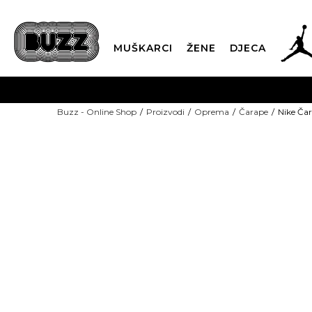
MUŠKARCI
ŽENE
DJECA
BESPLATNA ISPORU
Buzz - Online Shop
Proizvodi
Oprema
Čarape
Nike Ča
PLA
CLICK & COLLECT
NEW