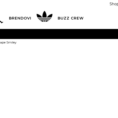
Shop
BRENDOVI
BUZZ CREW
KA
na teritoriji BIH za sve porudžbine u vrijednosti preko
rape Smiley
ĆANJE NA RATE
do 6 mjesečnih rata bez kamate
Pogledaj
POZOVITE NAS NA
055/490-400
Svaki radni dan od 09-16
Nike Čarape S
Plati karticom online i preuzmi u BUZZ shopu po tvom izb
45,00
BAM
5-7
27-
35