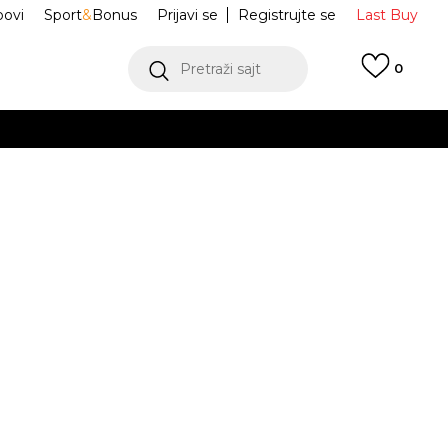
ovi
Sport
&
Bonus
Prijavi se
Registrujte se
Last Buy
Pretraži sajt
0
 99 KM
POGLEDAJ VIŠE
 više
h
miley
BN0996-A0W
oru
POGLEDAJ VIŠE
Obavijesti me o sniženju